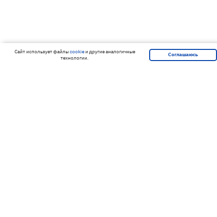
Cайт использует файлы
cookie
и другие аналогичные
Соглашаюсь
технологии.
Подпишитесь на нашу рассылку и
получайте скидки первым!
Подписаться
Я согласен на обработку
персональных данных