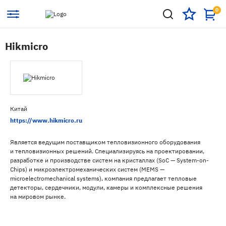
0
Hikmicro
Китай
https://www.hikmicro.ru
Является ведущим поставщиком тепловизионного оборудования
и тепловизионных решений. Специализируясь на проектировании,
разработке и производстве систем на кристаллах (SoC — System-on-
Chips) и микроэлектромеханических систем (MEMS —
microelectromechanical systems), компания предлагает тепловые
детекторы, сердечники, модули, камеры и комплексные решения
на мировом рынке.