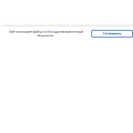
Cайт использует файлы
cookie
и другие аналогичные
Соглашаюсь
технологии.
Подпишитесь на нашу рассылку и
получайте скидки первым!
Подписаться
Я согласен на обработку
персональных данных