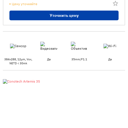
Цену уточняйте
Уточнить цену
384x288, 12μm, Vox,
Да
35mm/F1.1
Да
NETD < 30mk