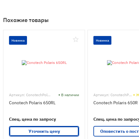
Похожие товары
Новинка
Новинка
Артикул: ConotechPolaris650RL
В наличии
Артикул: ConotechPolaris650R
Ж
Conotech Polaris 650RL
Conotech Polaris 650R
Спец. цена по запросу
Спец. цена по запрос
Уточнить цену
Оповестить о пос