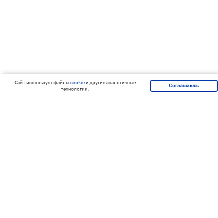
Cайт использует файлы
cookie
и другие аналогичные
Соглашаюсь
технологии.
Подпишитесь на нашу рассылку и
получайте скидки первым!
Подписаться