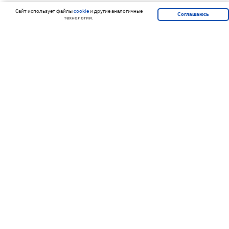
Cайт использует файлы
cookie
и другие аналогичные
Соглашаюсь
технологии.
Подпишитесь на нашу рассылку и
получайте скидки первым!
Подписаться
Я согласен на обработку
персональных данных
г. Москва, Проспект Мира, 101, стр. 1