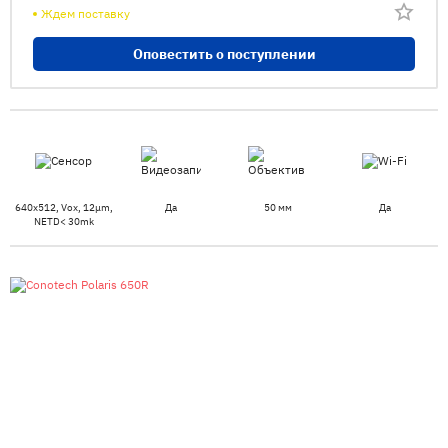
Ждем поставку
Оповестить о поступлении
640x512, Vox, 12μm,
Да
50 мм
Да
NETD< 30mk